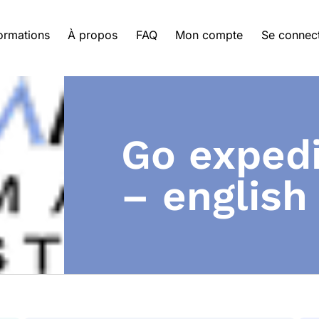
ormations
À propos
FAQ
Mon compte
Se connec
go expedited – isaac
– english